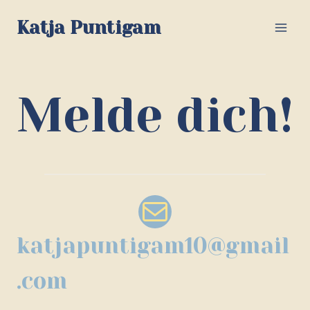
Zum
Katja Puntigam
Inhalt
springen
Melde dich!
E-Mail
katjapuntigam10@gmail
.com