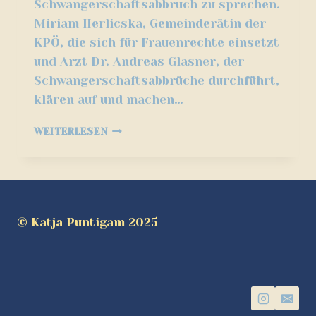
Schwangerschaftsabbruch zu sprechen.
Miriam Herlicska, Gemeinderätin der
KPÖ, die sich für Frauenrechte einsetzt
und Arzt Dr. Andreas Glasner, der
Schwangerschaftsabbrüche durchführt,
klären auf und machen…
§97
WEITERLESEN
ABS.
1
© Katja Puntigam 2025