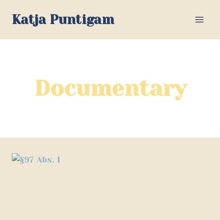
Zum
Katja Puntigam
Inhalt
springen
Documentary